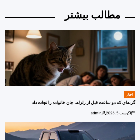
مطالب بیشتر
اخبار
POSTED
IN
گربه‌ای که دو ساعت قبل از زلزله، جان خانواده را نجات داد
آگوست 5, 2026
admin
Posted
on
by