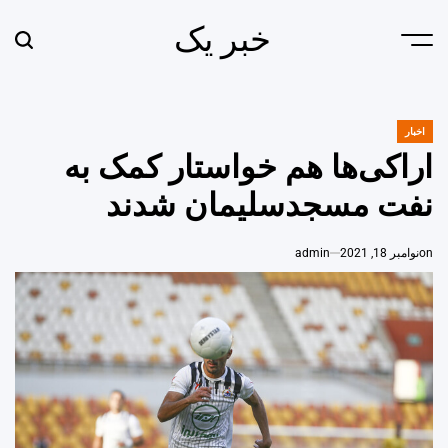
Ski
خبر یک
t
earch
Menu
conten
اخبار
POSTED
IN
اراکی‌ها هم خواستار کمک به
نفت مسجدسلیمان شدند
on
نوامبر 18, 2021
admin