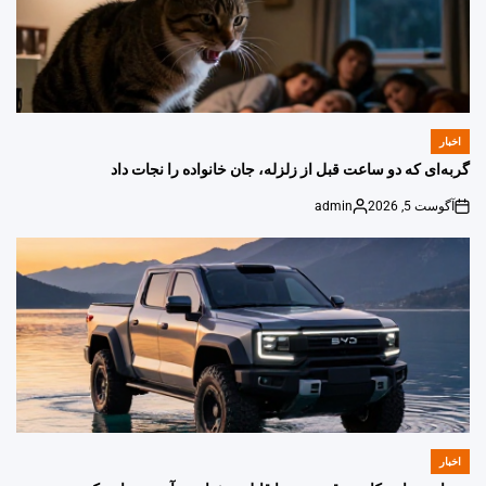
اخبار
POSTED
IN
گربه‌ای که دو ساعت قبل از زلزله، جان خانواده را نجات داد
آگوست 5, 2026
admin
Posted
on
by
اخبار
POSTED
IN