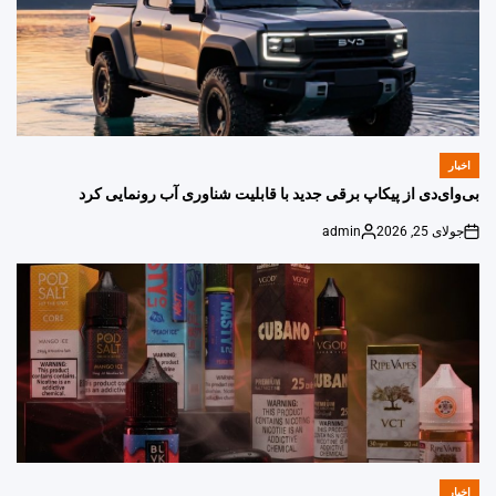
اخبار
POSTED
IN
بی‌وای‌دی از پیکاپ برقی جدید با قابلیت شناوری آب رونمایی کرد
جولای 25, 2026
admin
Posted
on
by
اخبار