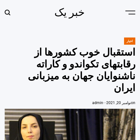
Ski
خبر یک
t
earch
Menu
conten
اخبار
POSTED
IN
استقبال خوب کشورها از
رقابتهای تکواندو و کاراته
ناشنوایان جهان به میزبانی
ایران
on
نوامبر 20, 2021
admin