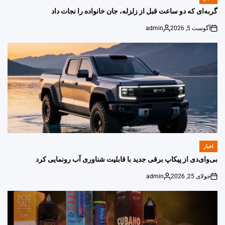
POSTED
IN
گربه‌ای که دو ساعت قبل از زلزله، جان خانواده را نجات داد
آگوست 5, 2026
admin
Posted
on
by
اخبار
POSTED
IN
بی‌وای‌دی از پیکاپ برقی جدید با قابلیت شناوری آب رونمایی کرد
جولای 25, 2026
admin
Posted
on
by