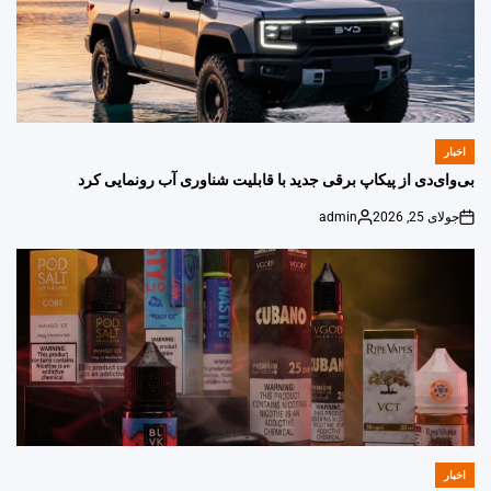
اخبار
POSTED
IN
بی‌وای‌دی از پیکاپ برقی جدید با قابلیت شناوری آب رونمایی کرد
جولای 25, 2026
admin
Posted
on
by
اخبار
POSTED