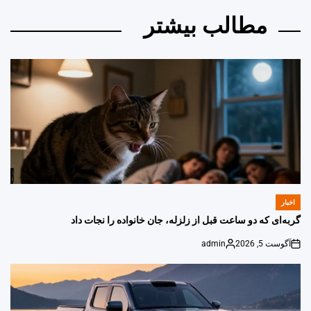
مطالب بیشتر
اخبار
POSTED
IN
گربه‌ای که دو ساعت قبل از زلزله، جان خانواده را نجات داد
آگوست 5, 2026
admin
Posted
on
by