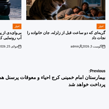
اخبار
اخبار
POSTED
POSTED
IN
IN
گربه‌ای که دو ساعت قبل از زلزله، جان خانواده را
بی‌وای‌دی از 
نجات داد
آب رونمایی کر
آگوست 5, 2026
admin
جولای 25, 2026
on
Posted
on
by
راهبری
Previous:
بیمارستان امام خمینی کرج احیاء و معوقات پرسنل هم
نوشته
پرداخت خواهد شد