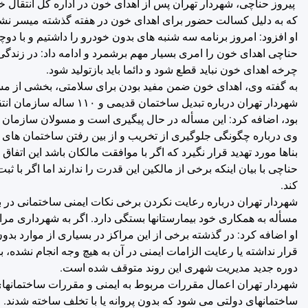
پیروز حناچی، شهردار تهران پس از اهدای خون در اداره کل انتقال 
که به دلیل کسالت حضور برای اهدای خون در هفته گذشته میسر نشد و 
او افزود: امروز برنامه سه شنبه های بدون خودرو را داشتیم و با دو
حناچی اهدای خون را امری بسیار مهم برشمرد و ادامه داد: در زندگ
چرخه اهدای خون نباید قطع شود و دائما باید بازتولید شود.
به گفته وی، اهدای خون ضمن مفید بودن برای سلامتی، بخشی از مس
شهردار تهران درباره تبد
بود، اضافه کرد: این مسأله در حال پیگیری است و مسولان سازمان ان
وی درباره چگونگی جلوگیری از تخریب و از بین رفتن ساختمان های
بناها مورد تهدید قرار نگیرد که اگر با موافقت مالکان باشد این اتفاق 
حناچی با بیان اینکه برخی از مالکین این قدرت را ندارند اما اگر ب
کند.
شهردار تهران درباره رعایت نکردن برخی نکات ایمنی ساختمانی در 
مسأله به همکاری خود بیمارستانها بستگی دارد. اگر به شهرداری مر
او اضافه کرد: در گذشته برخی از این مراکز در بسیاری از موارد بد
قرار نداشته یا رعایت الزامات ایمنی در آن به هیچ وجه انجام نشده، 
دوره جدید مدیریت شهری این روند متوقف شده است.
شهردار تهران اعمال مقررات مربوط به ایمنی و مقررات ساختمانهای 
ساختمانهای دولتی می شود که بدون پروانه یا با تخلف ساخته شدند.