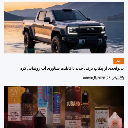
by
اخبار
POSTED
IN
بی‌وای‌دی از پیکاپ برقی جدید با قابلیت شناوری آب رونمایی کرد
جولای 25, 2026
admin
Posted
on
by