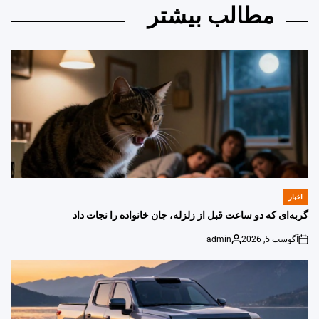
مطالب بیشتر
اخبار
POSTED
IN
گربه‌ای که دو ساعت قبل از زلزله، جان خانواده را نجات داد
آگوست 5, 2026
admin
Posted
on
by