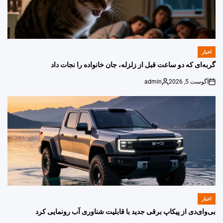
اخبار
POSTED
IN
گربه‌ای که دو ساعت قبل از زلزله، جان خانواده را نجات داد
آگوست 5, 2026
admin
Posted
on
by
اخبار
POSTED
IN
بی‌وای‌دی از پیکاپ برقی جدید با قابلیت شناوری آب رونمایی کرد