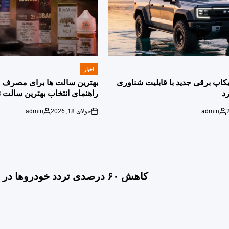
اخبار
POSTED
IN
پیکاپ برقی جدید با قابلیت شناوری
بهترین سالت ها برای مصرف ر
د
راهنمای انتخاب بهترین سالت ن
admin
جولای 18, 2026
admin
Posted
on
Posted
by
by
کاهش ۶۰ درصدی تردد خودروها در سطح شهر تبریز