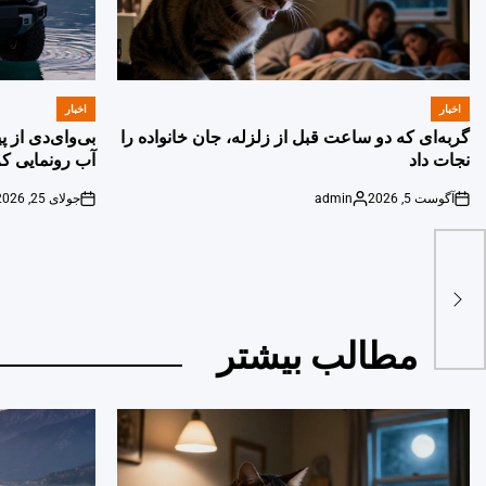
اخبار
اخبار
POSTED
POSTED
IN
IN
گربه‌ای که دو ساعت قبل از زلزله، جان خانواده را
بی‌وای‌دی از 
نجات داد
آب رونمایی کر
آگوست 5, 2026
admin
جولای 25, 2026
on
Posted
on
by
مطالب بیشتر