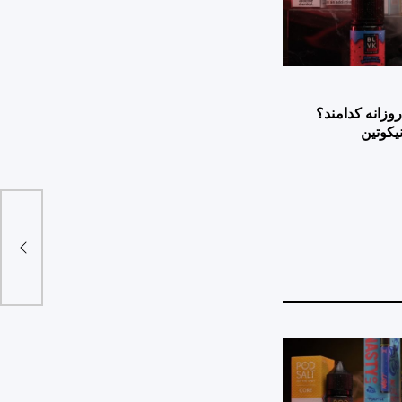
وزانه کدامند؟
یکوتین