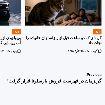
اخبار
اخبار
POSTED
POSTED
IN
IN
گربه‌ای که دو ساعت قبل از زلزله، جان خانواده را
بی‌وای‌دی از 
نجات داد
آب رونمایی کر
آگوست 5, 2026
admin
جولای 25, 2026
on
Posted
on
by
راهبری
Previous:
گریزمان در فهرست فروش بارسلونا قرار گرفت!
نوشته