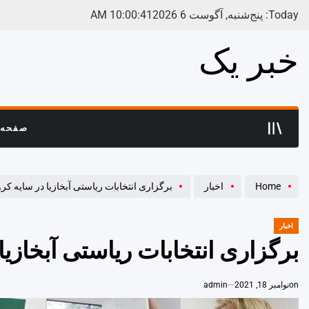
Ski
Today: پنج‌شنبه, آگوست 6 2026
42
:
00
:
10
AM
t
conten
خبر یک
صفحه 
Home
اخبار
برگزاری انتخابات ریاستی آبخازیا در سایه کرو
اخبار
POSTED
IN
برگزاری انتخابات ریاستی آبخازیا 
on
نوامبر 18, 2021
admin