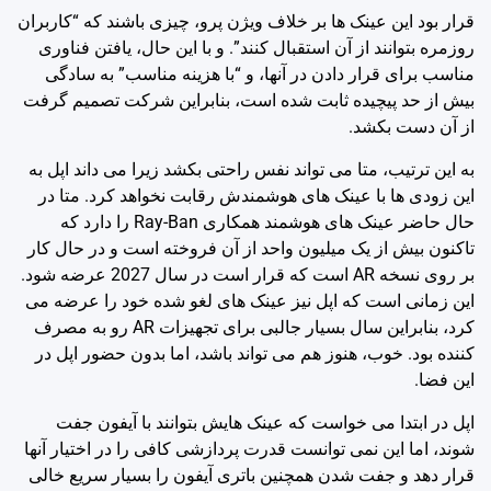
قرار بود این عینک ها بر خلاف ویژن پرو، چیزی باشند که “کاربران
روزمره بتوانند از آن استقبال کنند”. و با این حال، یافتن فناوری
مناسب برای قرار دادن در آنها، و “با هزینه مناسب” به سادگی
بیش از حد پیچیده ثابت شده است، بنابراین شرکت تصمیم گرفت
از آن دست بکشد.
به این ترتیب، متا می تواند نفس راحتی بکشد زیرا می داند اپل به
این زودی ها با عینک های هوشمندش رقابت نخواهد کرد. متا در
حال حاضر عینک های هوشمند همکاری Ray-Ban را دارد که
تاکنون بیش از یک میلیون واحد از آن فروخته است و در حال کار
بر روی نسخه AR است که قرار است در سال 2027 عرضه شود.
این زمانی است که اپل نیز عینک های لغو شده خود را عرضه می
کرد، بنابراین سال بسیار جالبی برای تجهیزات AR رو به مصرف
کننده بود. خوب، هنوز هم می تواند باشد، اما بدون حضور اپل در
این فضا.
اپل در ابتدا می خواست که عینک هایش بتوانند با آیفون جفت
شوند، اما این نمی توانست قدرت پردازشی کافی را در اختیار آنها
قرار دهد و جفت شدن همچنین باتری آیفون را بسیار سریع خالی