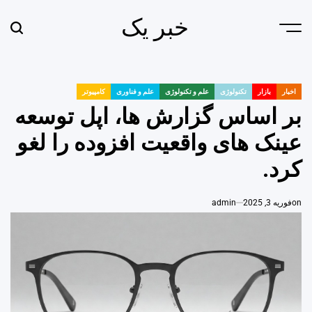
Ski
خبر یک
t
earch
Menu
conten
اخبار
بازار
تکنولوژی
علم و تکنولوژی
علم و فناوری
کامپیوتر
POSTED
IN
بر اساس گزارش ها، اپل توسعه
عینک های واقعیت افزوده را لغو
کرد.
on
فوریه 3, 2025
admin