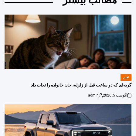
اخبار
POSTED
IN
گربه‌ای که دو ساعت قبل از زلزله، جان خانواده را نجات داد
آگوست 5, 2026
admin
Posted
on
by