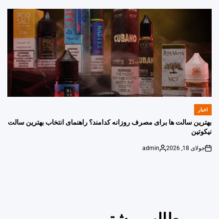
by
اخبار
POSTED
IN
بهترین سالت ها برای مصرف روزانه کدامند؟ راهنمای انتخاب بهترین سالت
نیکوتین
جولای 18, 2026
admin
Posted
on
by
مطالب بیشتر