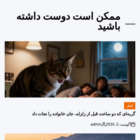
ممکن است دوست داشته
باشید
اخبار
POSTED
IN
گربه‌ای که دو ساعت قبل از زلزله، جان خانواده را نجات داد
آگوست 5, 2026
admin
Posted
on
by