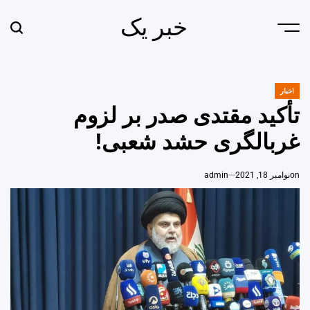
Ski
خبر یک
t
earch
Menu
conten
اخبار
POSTED
IN
تأکید مقتدی صدر بر لزوم
غربالگری حشد شعبی!
on
نوامبر 18, 2021
admin