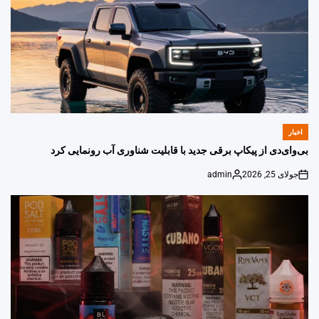
اخبار
POSTED
IN
بی‌وای‌دی از پیکاپ برقی جدید با قابلیت شناوری آب رونمایی کرد
جولای 25, 2026
admin
Posted
on
by