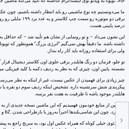
حالا، تویوتا یه ویدئو توی اینستاگرام گذاشته که تأیید می‌کنه ماشین 
ما می‌دونستیم چه نوع ماشینی رو باید انتظار داشته باشیم، چون عکس
درصد پایینی هست.
ولی برای استفاده روزانه باید کار راه بنداز.
تو جلو، فرمان دو رنگ هایلندر برقی جلوی اون کلاستر دیجیتال ق
نشسته. پایین اون، چیزی که به نظر یه ردیف دکمه یا کلید فیزیکی میا
چیز زیادی برای فهمیدن از عکس نیست، غیر از اینکه به نظر می‌رسه ها
پیکربندی شش سرنشینه داره. تشخیص اینکه ردیف سوم دو نفره یا سه
هایلندر موجود باشه تا ظرفیت به هفت نفر برسه.
می‌کرد، چون این شاسی‌بلندها اخیراً به‌روز یا بازطراحی شدن. bZ و CH-R رو هم کنار گذاشتیم، چون اون ماشین‌های برقی هم به‌روزرسانی‌های اخیر داشتن.
ی
دو
یه ویدئوی خیلی کوتاه که همراه عکس اول بود، یه سرنخ راجع به پی