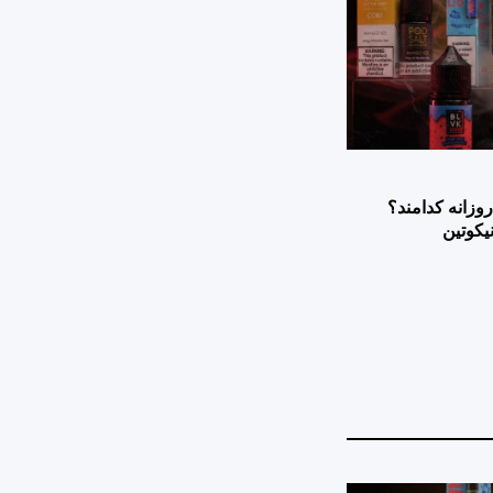
وزانه کدامند؟
یکوتین