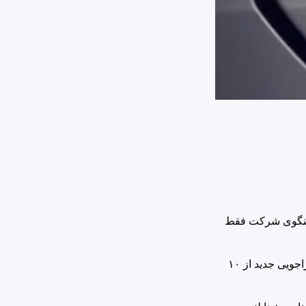
 سخنگوی شرکت فقط
بعد، یه عکس دوم منتشر شد، این بار از داخل ماشین، همراه با یه بیانیه که زمان رو تأیید می‌کرد: “انرژی بزرگ. تطبیق‌پذیری بیشتر. یه ماجراجویی جدید از ۱۰