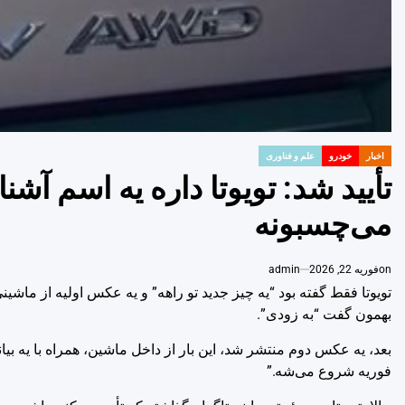
اخبار
خودرو
علم و فناوری
POSTED
IN
تأیید شد: تویوتا داره یه اسم آش
می‌چسبونه
on
فوریه 22, 2026
admin
تویوتا فقط گفته بود “یه چیز جدید تو راهه” و یه عکس اولیه از م
بهمون گفت “به زودی”.
فوریه شروع می‌شه.”