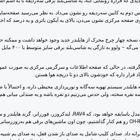
جدیدی که قراره رونمایی کنه، یه شاسی‌بلند برقی سه‌ردیفه با یه اسم آش
 دوم یه کابین سه‌ردیفه رو نشون می‌داد. به نظر می‌رسید صفحه‌نمایش
داشته باشه. ما دقیقاً بهش نمی‌گیم “ا
رار گرفته، در حالی که صفحه اطلاعات و سرگرمی مرکزی به صورت عم
د قرار داره که خودشون بالای دو تا دریچه هوا هستن.
یلندر سیستم تهویه سه‌گانه و نورپردازی محیطی داره، و احتمالاً با صن
 نفره سخته، ولی حدس می‌زنیم دو نفره باشه و یه صندلی میانی هم 
همچنین از منابع خودمون فهمیدیم که این ماشین نسخه جدیدی از یه مدل باسابقه خواهد بود، که RAV4، لندکروزر
شرانه داد. صدای کلیپ شامل یه صدای باز شدن قفل، یه صدای بم شبیه 