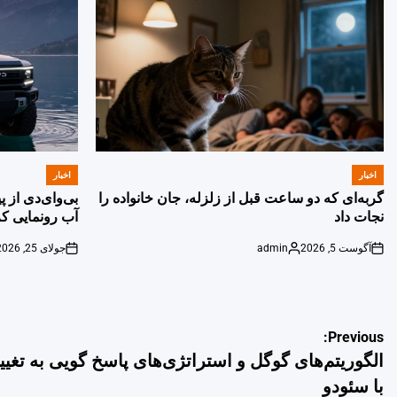
اخبار
اخبار
POSTED
POSTED
IN
IN
گربه‌ای که دو ساعت قبل از زلزله، جان خانواده را
بی‌وای‌دی از 
نجات داد
آب رونمایی کر
آگوست 5, 2026
admin
جولای 25, 2026
on
Posted
on
by
راهبری
Previous:
الگوریتم‌های گوگل و استراتژی‌های پاسخ ‌گویی به تغی
نوشته
با سئودو