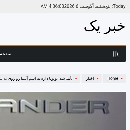
Ski
Today: پنج‌شنبه, آگوست 6 2026
04
:
36
:
4
AM
t
conten
خبر یک
صفحه 
Home
اخبار
تأیید شد: تویوتا داره یه اسم آشنا رو روی یه