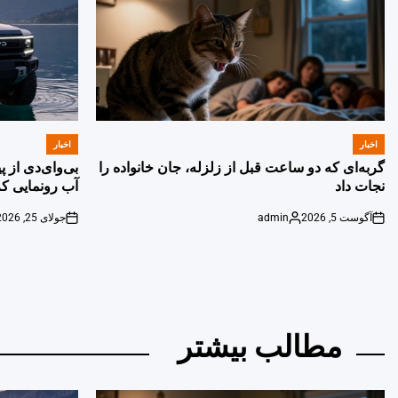
اخبار
اخبار
POSTED
POSTED
IN
IN
گربه‌ای که دو ساعت قبل از زلزله، جان خانواده را
بی‌وای‌دی از 
نجات داد
آب رونمایی کر
آگوست 5, 2026
admin
جولای 25, 2026
on
Posted
on
by
مطالب بیشتر