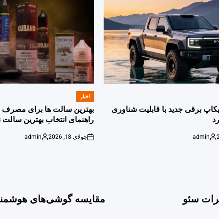
اخبار
POSTED
IN
پیکاپ برقی جدید با قابلیت شناوری
بهترین سالت ها برای مصرف ر
د
راهنمای انتخاب بهترین سالت ن
admin
جولای 18, 2026
admin
Posted
on
Posted
by
by
یرات سئو
مقایسه گوشی‌های هوشمند پر