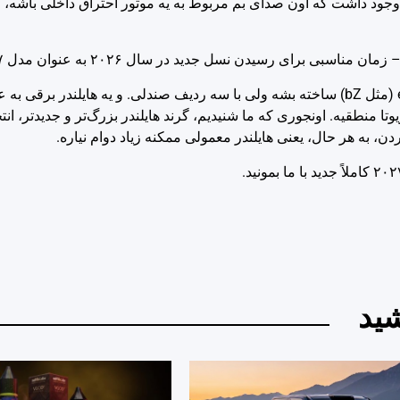
 وجود داشت که اون صدای بم مربوط به یه موتور احتراق داخلی باشه،
 برای رسیدن نسل جدید در سال ۲۰۲۶ به عنوان مدل ۲۰۲۷.
یه مدتی شایعه بود که هایلندر قراره برقی بشه، روی پلتفرم e-TNGA (مثل bZ) ساخته بشه ولی با سه ردیف صندلی. و یه ها
تا منطقیه. اونجوری که ما شنیدیم، گرند هایلندر بزرگ‌تر و جدیدتر، ان
ن، به هر حال، یعنی هایلندر معمولی ممکنه زیاد دوام نیاره.
ید