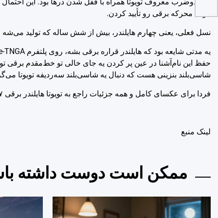
بوق دوضرب معروف تویوتا همراه با قفل شدن درها بود. این احتمال
قوای محرکه برقی رو تأیید کردن.
نسل فعلی، یعنی چهارم هایلندر، بیش از شش ساله که تولید می‌شه – زمان مناسبی
حفظ این نام‌آشنا در عین پر کردن یه جای خالی تو خط‌مقدم برقی تویو
شاسی‌بلند بنزینی هست که دنبال یه شاسی‌بلند سه‌ردیفه تویوتا می‌گرد
فردا برای عکسای کامل و همه جزئیات راجع به تویوتا هایلندر برقی ۲۰۲۷ کاملاً جدید با ما بمونید.
لينک منبع
ممکن است دوست داشته باش