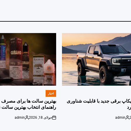
اخبار
POSTED
IN
پیکاپ برقی جدید با قابلیت شناوری
بهترین سالت ها برای مصرف ر
د
راهنمای انتخاب بهترین سالت ن
admin
جولای 18, 2026
admin
Posted
on
Posted
by
by