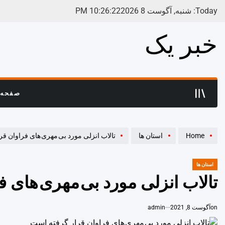
Ski
Today: شنبه, آگوست 8 2026
23
:
26
:
10
PM
t
conten
خبر یک
صفحه 
Home
استان ها
تالاب انزلی مورد بی مهری های فراوان ق
استان ها
POSTED
IN
تالاب انزلی مورد بی مهری های 
on
آگوست 8, 2021
admin