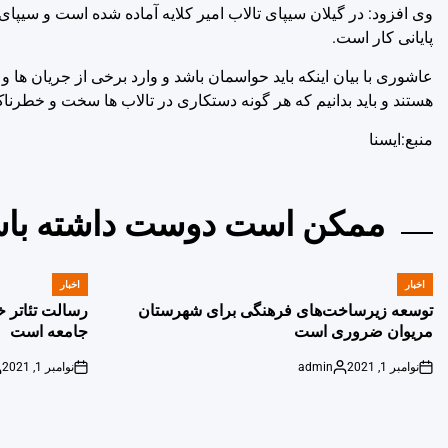
وی افزود: در گیلان سیپای تالاب امیر کلایه آماده شده است و سیپ
پایانی کار است.
عاشوری با بیان اینکه باید حواسمان باشد و وارد برخی از جریان ها
هستند و باید بدانیم که هر گونه دستکاری در تالاب ها سخت و خطرن
منبع:ایسنا
ممکن است دوست داشته باش
اخبار
اخبار
POSTED
POSTED
IN
IN
توسعه زیرساخت‌های فرهنگی برای شهرستان
رسالت تئاتر خ
مریوان ضروری است
جامعه است
نوامبر 1, 2021
admin
نوامبر 1, 2021
d
on
Posted
on
y
by