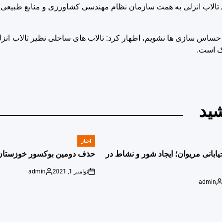
ای تالاب انزلی به همت سازمان نظام مهندسی کشاورزی و منابع طبیعی 
 و حساس سازی ها نشویم، اظهار کرد: تالاب های ساحلی نظیر تالاب انز
اک است.
ید
اخبار
POSTED
IN
یابانی مریوان؛ ایجاد شور و نشاط در
حذف دومین بوکسور خوزستان 
نوامبر 1, 2021
admin
Posted
on
admin
by
Poste
b