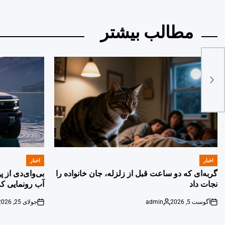
مطالب بیشتر
اخبار
اخبار
POSTED
POSTED
IN
IN
گربه‌ای که دو ساعت قبل از زلزله، جان خانواده را
بی‌وای‌دی از 
نجات داد
آب رونمایی کر
آگوست 5, 2026
admin
جولای 25, 2026
on
Posted
on
by