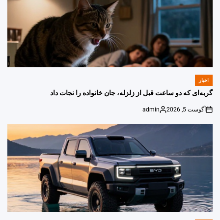
اخبار
POSTED
IN
گربه‌ای که دو ساعت قبل از زلزله، جان خانواده را نجات داد
آگوست 5, 2026
admin
Posted
on
by