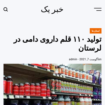
Ski
خبر یک
t
earch
Menu
conten
استان ها
POSTED
IN
تولید ۱۱۰ قلم داروی دامی در
لرستان
on
آگوست 7, 2021
admin