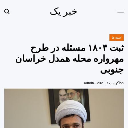
Ski
خبر یک
t
earch
Menu
conten
استان ها
POSTED
IN
ثبت ۱۸۰۴ مسئله در طرح
مهرواره محله همدل خراسان‌
جنوبی
on
آگوست 7, 2021
admin