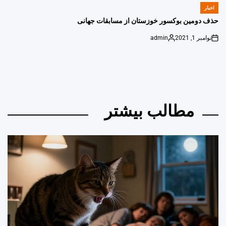
by
اخبار
POSTED
IN
حذف دومین بوکسور خوزستان از مسابقات جهانی
نوامبر 1, 2021
admin
Posted
on
by
مطالب بیشتر