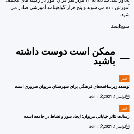
یادآور شد: سالانه به ۱۴ هزار نفر قرآن آموز در زمینه های مختلف
آموزش داده می شوند و پنج هزار گواهینامه آموزشی صادر می
شود.
منبع:ايسنا
ممکن است دوست داشته
باشید
اخبار
POSTED
IN
توسعه زیرساخت‌های فرهنگی برای شهرستان مریوان ضروری است
نوامبر 1, 2021
admin
Posted
on
by
اخبار
POSTED
IN
رسالت تئاتر خیابانی مریوان؛ ایجاد شور و نشاط در جامعه است
نوامبر 1, 2021
admin
Posted
on