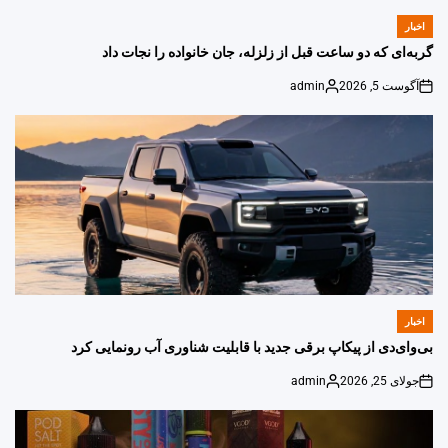
اخبار
POSTED
IN
گربه‌ای که دو ساعت قبل از زلزله، جان خانواده را نجات داد
آگوست 5, 2026
admin
Posted
on
by
اخبار
POSTED
IN
بی‌وای‌دی از پیکاپ برقی جدید با قابلیت شناوری آب رونمایی کرد
جولای 25, 2026
admin
Posted
on
by