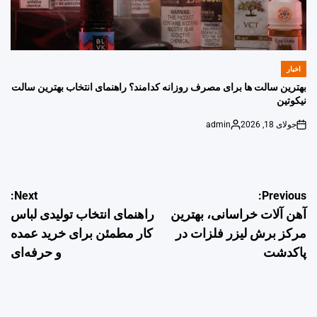
اخبار
POSTED
IN
بهترین سالت ها برای مصرف روزانه کدامند؟ راهنمای انتخاب بهترین سالت
نیکوتین
جولای 18, 2026
admin
Posted
on
by
راهبری
Next:
Previous:
آهن آلات خراسانی، بهترین
راهنمای انتخاب تولیدی لباس
نوشته
مرکز برش لیزر فلزات در
کار مطمئن برای خرید عمده
پاکدشت
و حرفه‌ای