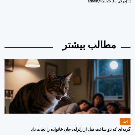
جولای 18, 2026
admin
Posted
on
by
مطالب بیشتر
اخبار
POSTED
IN
گربه‌ای که دو ساعت قبل از زلزله، جان خانواده را نجات داد