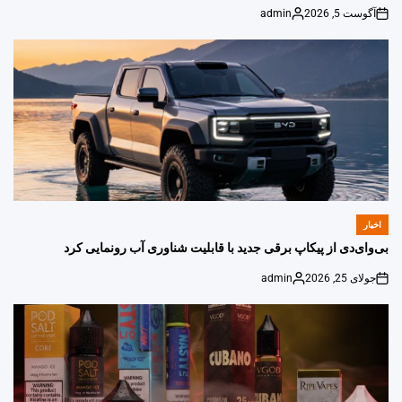
آگوست 5, 2026
admin
Posted
on
by
اخبار
POSTED
IN
بی‌وای‌دی از پیکاپ برقی جدید با قابلیت شناوری آب رونمایی کرد
جولای 25, 2026
admin
Posted
on
by