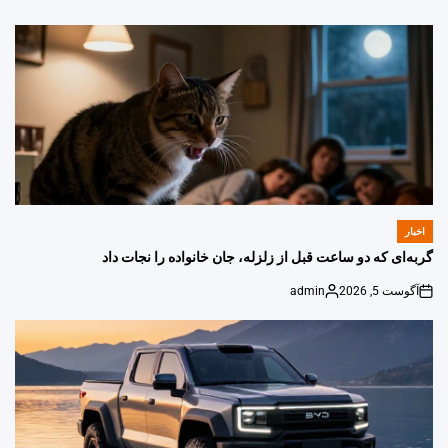
اخبار
POSTED
IN
گربه‌ای که دو ساعت قبل از زلزله، جان خانواده را نجات داد
آگوست 5, 2026
admin
Posted
on
by