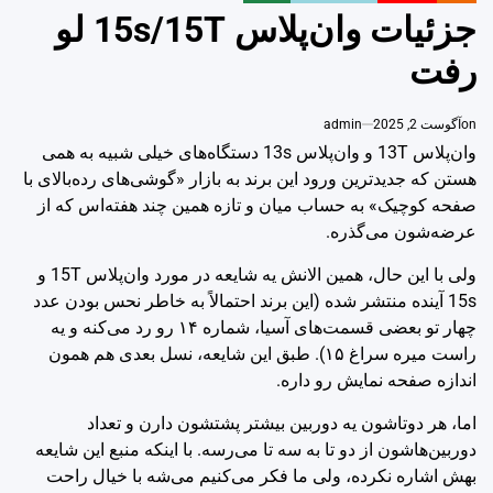
IN
جزئیات وان‌پلاس 15s/15T لو
رفت
on
آگوست 2, 2025
admin
وان‌پلاس 13T و وان‌پلاس 13s دستگاه‌های خیلی شبیه به همی
هستن که جدیدترین ورود این برند به بازار «گوشی‌های رده‌بالای با
صفحه کوچیک» به حساب میان و تازه همین چند هفته‌اس که از
عرضه‌شون می‌گذره.
ولی با این حال، همین الانش یه شایعه در مورد وان‌پلاس 15T و
15s آینده منتشر شده (این برند احتمالاً به خاطر نحس بودن عدد
چهار تو بعضی قسمت‌های آسیا، شماره ۱۴ رو رد می‌کنه و یه
راست میره سراغ ۱۵). طبق این شایعه، نسل بعدی هم همون
اندازه صفحه نمایش رو داره.
اما، هر دوتاشون یه دوربین بیشتر پشتشون دارن و تعداد
دوربین‌هاشون از دو تا به سه تا می‌رسه. با اینکه منبع این شایعه
بهش اشاره نکرده، ولی ما فکر می‌کنیم می‌شه با خیال راحت