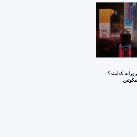
وزانه کدامند؟
یکوتین