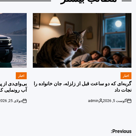
اخبار
اخبار
POSTED
POSTED
IN
IN
گربه‌ای که دو ساعت قبل از زلزله، جان خانواده را
بی‌وای‌دی از 
نجات داد
آب رونمایی کر
آگوست 5, 2026
admin
جولای 25, 2026
on
Posted
on
by
راهبری
Previous: