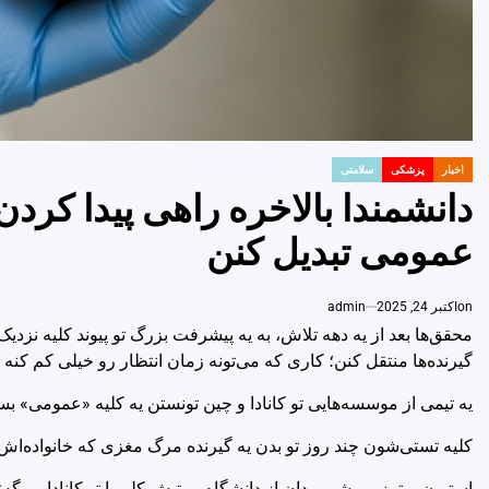
اخبار
پزشکی
سلامتی
POSTED
IN
دانشمندا بالاخره راهی پیدا کردن ک
عمومی تبدیل کنن
on
اکتبر 24, 2025
admin
محقق‌ها بعد از یه دهه تلاش، به یه پیشرفت بزرگ تو پیوند کلیه نزدیک‌ت
گیرنده‌ها منتقل کنن؛ کاری که می‌تونه زمان انتظار رو خیلی کم کنه 
یه تیمی از موسسه‌هایی تو کانادا و چین تونستن یه کلیه «عمومی» بس
کلیه تستی‌شون چند روز تو بدن یه گیرنده مرگ مغزی که خانواده‌اش ب
استیون ویترز، بیوشیمی‌دان از دانشگاه بریتیش کلمبیا تو کانادا، میگه: