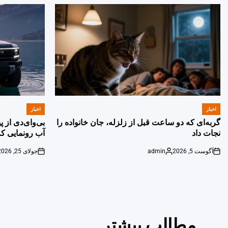
اخبار
اخبار
POSTED
POSTED
IN
IN
گربه‌ای که دو ساعت قبل از زلزله، جان خانواده را
بی‌وای‌دی از 
نجات داد
آب رونمایی کر
آگوست 5, 2026
admin
جولای 25, 2026
on
Posted
on
by
مطالب بیشتر