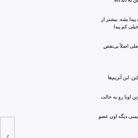
ن، معمولاً باید منتظر بمونن تا یه کلیه با گروه خونی O از یه اهداکننده پیدا بشه. بیشتر از
م کار کنن، خیلی کم پیدا
علی اصلاً بی‌نقص
ی خاصی که قبلاً شناسایی کرده بودن، تونستن یه کلیه گروه A رو به یه کلیه گروه O تبدیل کنن. این آنزیم‌ها
شبیه می‌کنن که تو مقیاس مولکولی کار می‌کنن: با بریدن قسمتی از زنجیره آنتی‌ژن‌های نوع A، می‌تونن اونا رو به حالت
ایمنی دیگه اون عضو
دکتر 