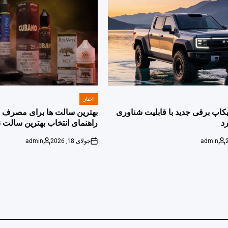
اخبار
POSTED
IN
پیکاپ برقی جدید با قابلیت شناوری
بهترین سالت ها برای مصرف ر
د
راهنمای انتخاب بهترین سالت ن
admin
جولای 18, 2026
admin
Posted
on
Posted
by
by