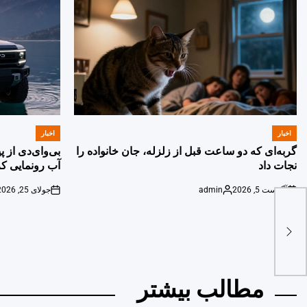
اخبار
اخبار
POSTED
POSTED
IN
IN
گربه‌ای که دو ساعت قبل از زلزله، جان خانواده را
بی‌وای‌دی از 
نجات داد
آب رونمایی کر
آگوست 5, 2026
admin
جولای 25, 2026
on
Posted
on
by
مطالب بیشتر