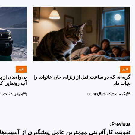
اخبار
اخبار
POSTED
POSTED
IN
IN
گربه‌ای که دو ساعت قبل از زلزله، جان خانواده را
بی‌وای‌دی از 
نجات داد
آب رونمایی کر
آگوست 5, 2026
admin
جولای 25, 2026
on
Posted
on
by
راهبری
Previous:
تقویت کارآفرینی مهمترین عامل پیشگیری از آسیب‌ها