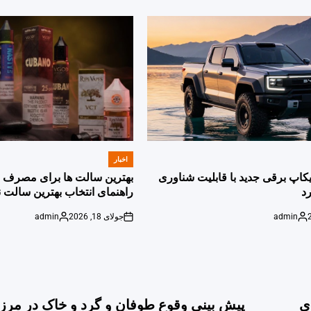
اخبار
POSTED
IN
پیکاپ برقی جدید با قابلیت شناوری
بهترین سالت ها برای مصرف ر
د
راهنمای انتخاب بهترین سالت ن
admin
جولای 18, 2026
admin
Posted
on
Posted
by
by
ی
پیش بینی وقوع طوفان و گرد و خاک در مر