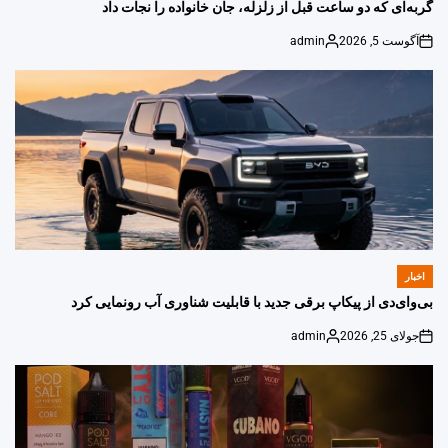
IN
گربه‌ای که دو ساعت قبل از زلزله، جان خانواده را نجات داد
آگوست 5, 2026
admin
Posted
on
by
اخبار
POSTED
IN
بی‌وای‌دی از پیکاپ برقی جدید با قابلیت شناوری آب رونمایی کرد
جولای 25, 2026
admin
Posted
on
by