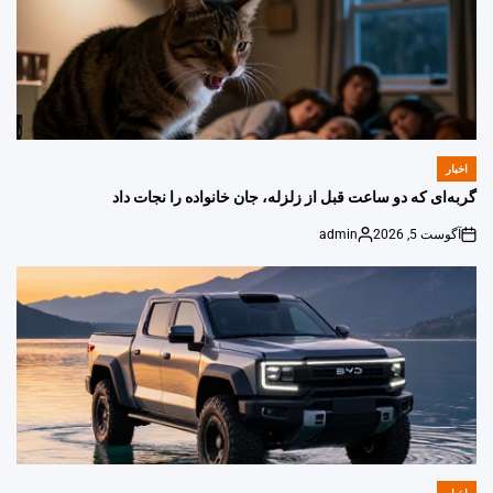
اخبار
POSTED
IN
گربه‌ای که دو ساعت قبل از زلزله، جان خانواده را نجات داد
آگوست 5, 2026
admin
Posted
on
by