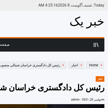
Ski
Today: شنبه, آگوست 8 2026
17
:
25
:
4
AM
t
conten
خبر یک
صفحه 
Home
اخبار
رئیس کل دادگستری خراسان شمالی منصوب
اخبار
POSTED
IN
رئیس کل دادگستری خراسان ش
on
نوامبر 20, 2021
admin