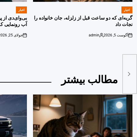
اخبار
اخبار
POSTED
POSTED
IN
IN
گربه‌ای که دو ساعت قبل از زلزله، جان خانواده را
بی‌وای‌دی از 
نجات داد
آب رونمایی کر
آگوست 5, 2026
admin
جولای 25, 2026
on
Posted
on
by
مطالب بیشتر