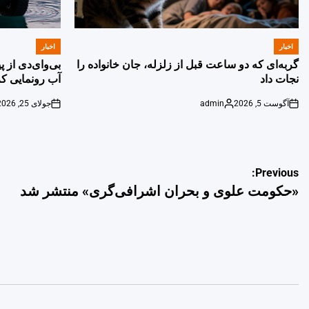
اخبار
اخبار
POSTED
POSTED
IN
IN
گربه‌ای که دو ساعت قبل از زلزله، جان خانواده را
بی‌وای‌دی از 
نجات داد
آب رونمایی کر
آگوست 5, 2026
admin
جولای 25, 2026
on
Posted
on
by
راهبری
Previous:
«حکومت علوی و بحران اشرافی‌گری» منتشر شد
نوشته