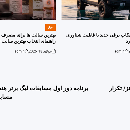
اخبار
POSTED
IN
پیکاپ برقی جدید با قابلیت شناوری
بهترین سالت ها برای مصرف ر
د
راهنمای انتخاب بهترین سالت ن
admin
جولای 18, 2026
admin
Posted
on
Posted
by
by
در المپیک توکیو با ۳ طلا، ۲ نقره و ۲ برنز/ تکرار
برنامه دور اول مسابقات لیگ برتر هند
مسابقات 