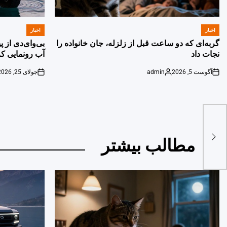
اخبار
اخبار
POSTED
POSTED
IN
IN
گربه‌ای که دو ساعت قبل از زلزله، جان خانواده را
بی‌وای‌دی از 
نجات داد
آب رونمایی کر
آگوست 5, 2026
admin
جولای 25, 2026
on
Posted
on
by
 ۲ برنز/
مطالب بیشتر