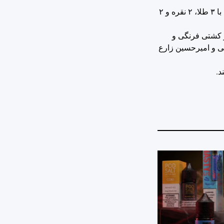
سجاد گنج‌زاده در پانزدهمین روز بازی‌های المپیک توکیو در وزن مثبت ۷۵ کیلوگرم موفق به کسب مدال طلا شد و با این مدال ایران تاکنون با ۳ طلا، ۲ نقره و ۲
نچه، محمدرضا گرایی در کشتی فرنگی و
نز محمد هادی ساروی در کشتی فرنگی و امیرحسین زارع