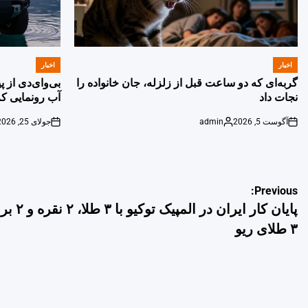
اخبار
اخبار
POSTED
POSTED
IN
IN
گربه‌ای که دو ساعت قبل از زلزله، جان خانواده را
بی‌وای‌دی از 
نجات داد
آب رونمایی کر
آگوست 5, 2026
admin
جولای 25, 2026
on
Posted
on
by
راهبری
Previous:
پایان کار ایران 
نوشته
۳ طلای ریو