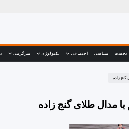
نخست
سیاسی
اجتماعی
تکنولوژی
سرگرمی
با
 گنج زاده
با مدال طلای گنج زاده