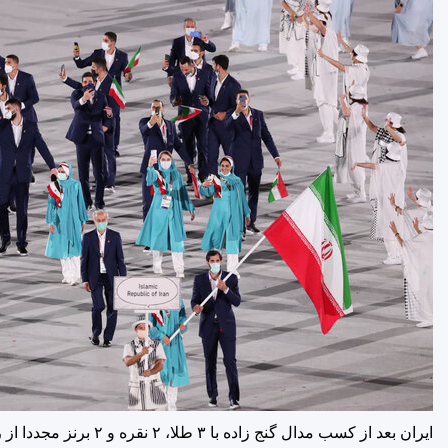
ایران بعد از کسب مدال گنج زاده با ۳ طلا، ۲ نقره و ۲ برنز مجددا از رده سی و دوم به رده بیست هفتم جدول مدالی صعود کرد.