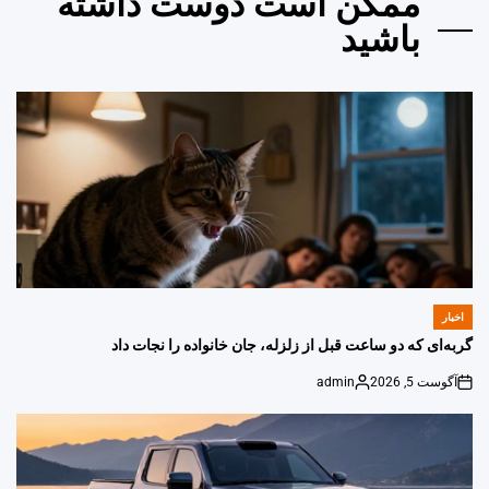
ممکن است دوست داشته
باشید
اخبار
POSTED
IN
گربه‌ای که دو ساعت قبل از زلزله، جان خانواده را نجات داد
آگوست 5, 2026
admin
Posted
on
by