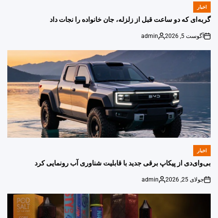
اخبار
POSTED
IN
گربه‌ای که دو ساعت قبل از زلزله، جان خانواده را نجات داد
آگوست 5, 2026
admin
Posted
on
by
اخبار
POSTED
IN
بی‌وای‌دی از پیکاپ برقی جدید با قابلیت شناوری آب رونمایی کرد
جولای 25, 2026
admin
Posted
on
by