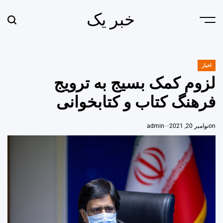
Ski
خبر یک
t
earch
Menu
conten
اخبار
POSTED
IN
لزوم کمک بسیج به ترویج
فرهنگ کتاب و کتابخوانی
on
نوامبر 20, 2021
admin