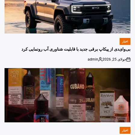
اخبار
POSTED
IN
بی‌وای‌دی از پیکاپ برقی جدید با قابلیت شناوری آب رونمایی کرد
جولای 25, 2026
admin
Posted
on
by
اخبار
POSTED