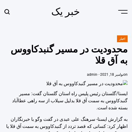
Ski
خبر یک
t
earch
Menu
conten
اخبار
POSTED
IN
محدودیت در مسیر گنبدکاووس
به آق قلا
on
نوامبر 18, 2021
admin
ایسنا/گلستان
‌رئیس پلیس راه استان گلستان گفت: مسیر
گنبدکاووس به سمت آق قلا بدلیل سیلاب از سه راهی عطاآباد
بسته شده است.
‌به گزارش ایسنا-‌ سرهنگ علی عبدی در گفت وگو با خبرنگاران
اظهار کرد: کسانی که قصد تردد از گنبدکاووس به سمت آق قلا یا