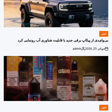
اخبار
POSTED
IN
بی‌وای‌دی از پیکاپ برقی جدید با قابلیت شناوری آب رونمایی کرد
جولای 25, 2026
admin
Posted
on
by
اخبار
POSTED