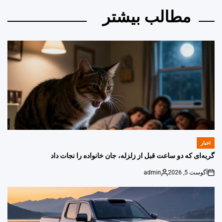
مطالب بیشتر
اخبار
POSTED
IN
گربه‌ای که دو ساعت قبل از زلزله، جان خانواده را نجات داد
آگوست 5, 2026
admin
Posted
on
by