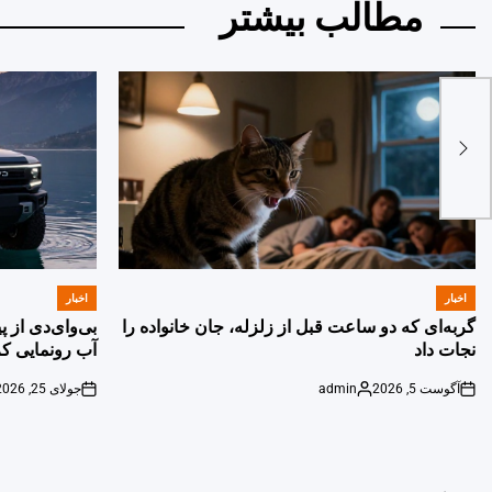
مطالب بیشتر
اخبار
اخبار
POSTED
POSTED
IN
IN
گربه‌ای که دو ساعت قبل از زلزله، جان خانواده را
بی‌وای‌دی از 
نجات داد
آب رونمایی کر
آگوست 5, 2026
admin
جولای 25, 2026
on
Posted
on
by