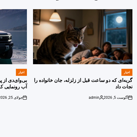
اخبار
اخبار
POSTED
POSTED
IN
IN
گربه‌ای که دو ساعت قبل از زلزله، جان خانواده را
بی‌وای‌دی از 
نجات داد
آب رونمایی کر
آگوست 5, 2026
admin
جولای 25, 2026
on
Posted
on
by