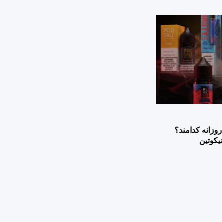
وزانه کدامند؟
یکوتین