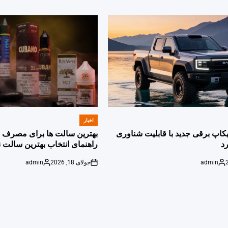
اخبار
POSTED
IN
پیکاپ برقی جدید با قابلیت شناوری
بهترین سالت ها برای مصرف ر
د
راهنمای انتخاب بهترین سالت ن
admin
جولای 18, 2026
admin
Posted
on
Posted
by
by