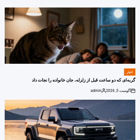
اخبار
POSTED
IN
گربه‌ای که دو ساعت قبل از زلزله، جان خانواده را نجات داد
آگوست 5, 2026
admin
Posted
on
by