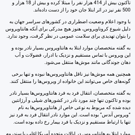
تاکنون بیش از 414 هزار نفر را مبتلا کرده و بیش از 18 هزار و
500 نفر نیز در اثر ابتلا جان خود را از دست داده‌اند.
با وجود اعلام وضعیت اضطراری در کشورهای سراسر جهان به
دلیل شیوع کروناویروس، هنوز هیچ مدرکی برای آنکه هانتاویروس
را بتوان تهدیدی برای سلامت عمومی در نظر گرفت، وجود ندارد.
به گفته متخصصان موارد ابتلا به هانتاویروس بسیار نادر بوده و
این ویروس با تماس مستقیم و نزدیک با ادرار، فضولات و آب
دهان جوندگانی مانند موش‌ها منتقل می‌شود.
همچنین همه موش‌ها نیز ناقل هانتاویروس‌ها نبوده و تنها برخی
گونه‌های خاص می‌توانند این خانواده از ویروس‌ها را منتقل کنند.
به گفته متخصصان، انتقال فرد به فرد هانتاویروس‌ها بسیار نادر
بوده و تاکنون تنها چند مورد نادر در کشورهای شیلی و آرژانتین
دیده شده که مربوط به نوعی خاص از هانتاویروس‌ها به نام
“ویروس آندس” بوده است. این موارد نادر انتقال فرد به فرد نیز
تنها با ارتباط مستقیم و نزدیک با فرد بیمار رخ داده بوده است.
موارد ابتلا به هانتاویروس در ایالات متحده آمریکا اغلب با سندروم