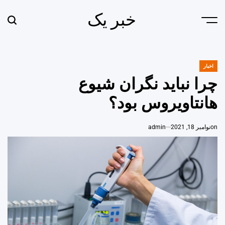
Ski
خبر یک
t
earch
Menu
conten
اخبار
POSTED
IN
چرا نباید نگران شیوع
هانتاویروس بود؟
on
نوامبر 18, 2021
admin