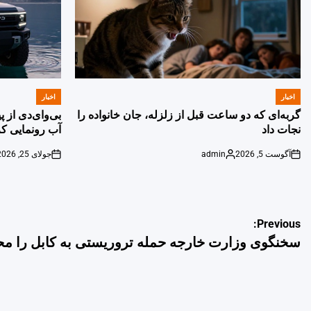
اخبار
اخبار
POSTED
POSTED
IN
IN
گربه‌ای که دو ساعت قبل از زلزله، جان خانواده را
بی‌وای‌دی از 
نجات داد
آب رونمایی کر
آگوست 5, 2026
admin
جولای 25, 2026
on
Posted
on
by
راهبری
Previous:
سخنگوی وزارت خارجه حمله تروریستی به کابل را مح
نوشته