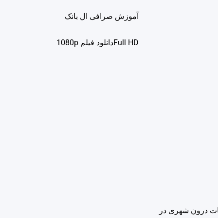
آموزش صرافی ال بانک
Full HDدانلود فيلم 1080p
 از ابتدای امسال تاکنون شاهد کاهش ۷۴ درصدی تصادفات درون شهری در