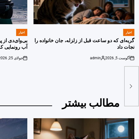
اخبار
اخبار
POSTED
POSTED
IN
IN
گربه‌ای که دو ساعت قبل از زلزله، جان خانواده را
بی‌وای‌دی از 
نجات داد
آب رونمایی کر
آگوست 5, 2026
admin
جولای 25, 2026
on
Posted
on
by
وم
مطالب بیشتر