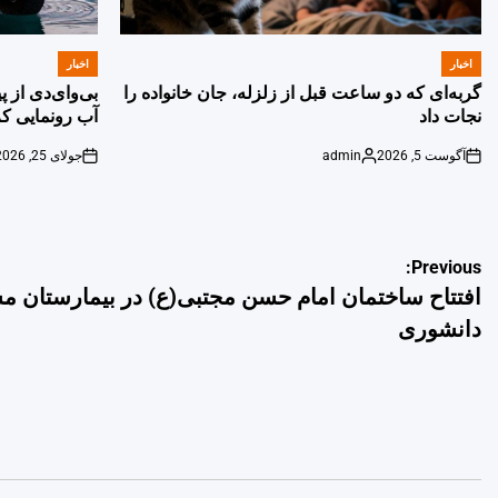
اخبار
اخبار
POSTED
POSTED
IN
IN
گربه‌ای که دو ساعت قبل از زلزله، جان خانواده را
بی‌وای‌دی از 
نجات داد
آب رونمایی کر
آگوست 5, 2026
admin
جولای 25, 2026
on
Posted
on
by
راهبری
Previous:
افتتاح ساختمان امام حسن مجتبی(ع) در بیمارستان م
نوشته
دانشوری