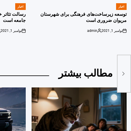
اخبار
اخبار
POSTED
POSTED
IN
IN
توسعه زیرساخت‌های فرهنگی برای شهرستان
رسالت تئاتر خ
مریوان ضروری است
جامعه است
نوامبر 1, 2021
admin
نوامبر 1, 2021
d
on
Posted
on
y
by
یح
مطالب بیشتر