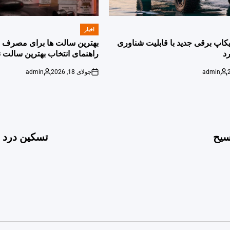
اخبار
POSTED
IN
پیکاپ برقی جدید با قابلیت شناوری
بهترین سالت ها برای مصرف ر
د
راهنمای انتخاب بهترین سالت ن
admin
جولای 18, 2026
admin
Posted
on
Posted
by
by
سیح
تسکین درد ب