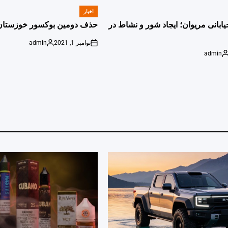
اخبار
POSTED
IN
یابانی مریوان؛ ایجاد شور و نشاط در
حذف دومین بوکسور خوزستان 
نوامبر 1, 2021
admin
Posted
on
admin
by
Poste
b