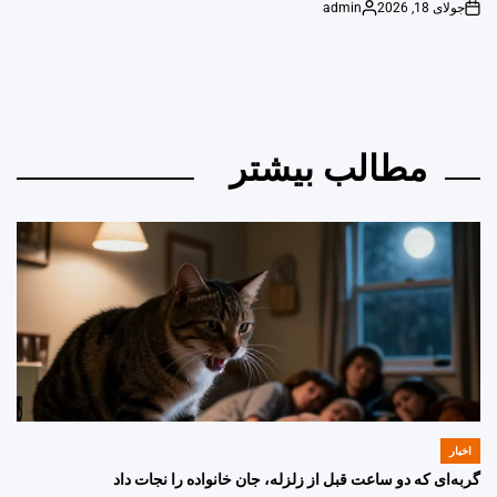
جولای 18, 2026
admin
Posted
on
by
مطالب بیشتر
اخبار
POSTED
IN
گربه‌ای که دو ساعت قبل از زلزله، جان خانواده را نجات داد