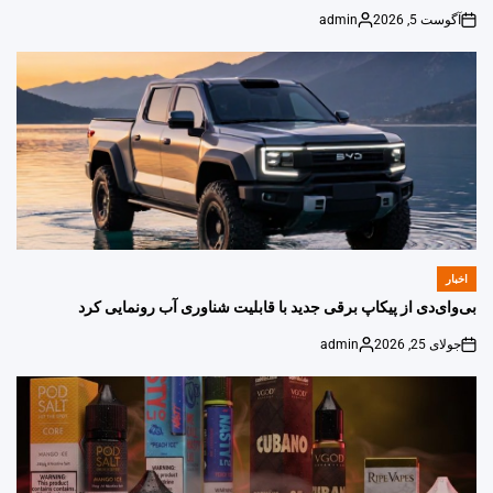
آگوست 5, 2026
admin
Posted
on
by
اخبار
POSTED
IN
بی‌وای‌دی از پیکاپ برقی جدید با قابلیت شناوری آب رونمایی کرد
جولای 25, 2026
admin
Posted
on
by