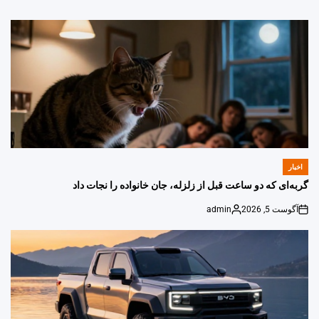
اخبار
POSTED
IN
گربه‌ای که دو ساعت قبل از زلزله، جان خانواده را نجات داد
آگوست 5, 2026
admin
Posted
on
by