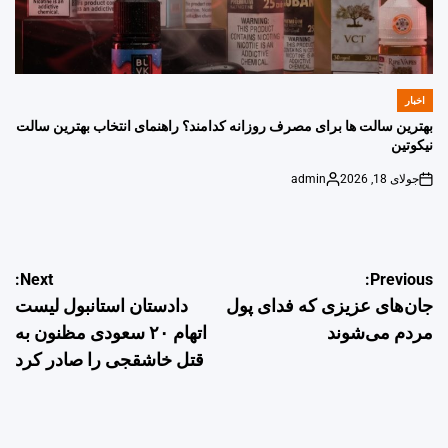
اخبار
POSTED
IN
بهترین سالت ها برای مصرف روزانه کدامند؟ راهنمای انتخاب بهترین سالت
نیکوتین
جولای 18, 2026
admin
Posted
on
by
راهبری
Next:
Previous:
جان‌های عزیزی که فدای پول
دادستان استانبول لیست
نوشته
مردم می‌شوند
اتهام ۲۰ سعودی مظنون به
قتل خاشقجی را صادر کرد