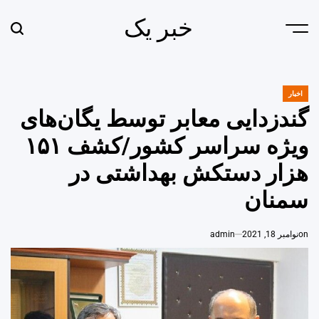
Ski
خبر یک
t
earch
Menu
conten
اخبار
POSTED
IN
گندزدایی معابر توسط یگان‌های
ویژه سراسر کشور/کشف ۱۵۱
هزار دستکش بهداشتی در
سمنان
on
نوامبر 18, 2021
admin