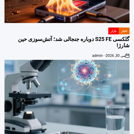
اخبار
بازار
POSTED
IN
گلکسی S25 FE دوباره جنجالی شد؛ آتش‌سوزی حین
شارژ!
می 30, 2026
admin
on