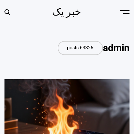
Ski
خبر یک
t
earch
Menu
conten
admin
63326 posts