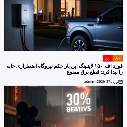
اخبار
بازار
POSTED
IN
فورد اف-۱۵۰ لایتنینگ این بار حکم نیروگاه اضطراری خانه
را پیدا کرد: قطع برق ممنوع
آوریل 27, 2026
admin
on