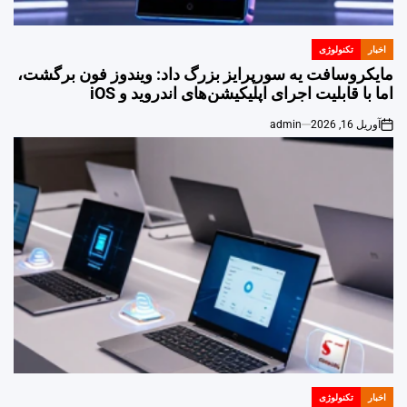
اخبار
تکنولوژی
POSTED
IN
مایکروسافت یه سورپرایز بزرگ داد: ویندوز فون برگشت،
اما با قابلیت اجرای اپلیکیشن‌های اندروید و iOS
آوریل 16, 2026
admin
on
اخبار
تکنولوژی
POSTED