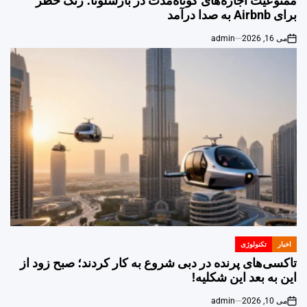
ممنوعیت اجاره‌های کوتاه‌مدت در بارسلونا؛ زنگ خطر
برای Airbnb به صدا درآمد
می 16, 2026
admin
on
اخبار
تکنولوژی
POSTED
IN
تاکسی‌های پرنده در دبی شروع به کار کردند؛ صبح زود از
این به بعد این شکلیه!
می 10, 2026
admin
on