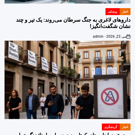
اخبار
پزشکی
POSTED
IN
داروهای لاغری به جنگ سرطان می‌روند: یک تیر و چند
نشان شگفت‌انگیز!
می 23, 2026
admin
on
اخبار
گردشگری
POSTED
IN