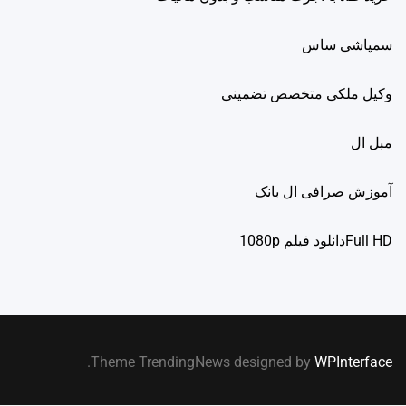
سمپاشی ساس
وکیل ملکی متخصص تضمینی
مبل ال
آموزش صرافی ال بانک
Full HDدانلود فيلم 1080p
.
Theme TrendingNews designed by
WPInterface