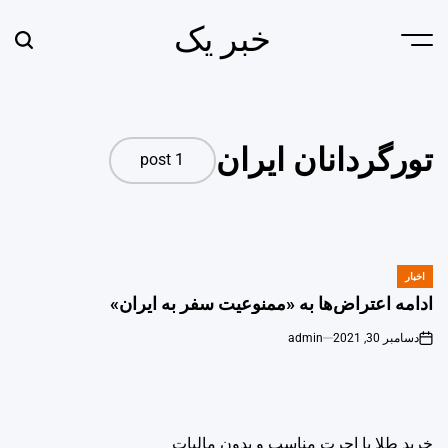
Ski
خبر یک
t
earch
Menu
conten
تورگردانان ایران
1 post
اخبار
POSTED
IN
ادامه اعتراض‌ها به «ممنوعیت سفر به ایران»
دسامبر 30, 2021
admin
خرید طلا با اجرت مناسب و بدون مالیات