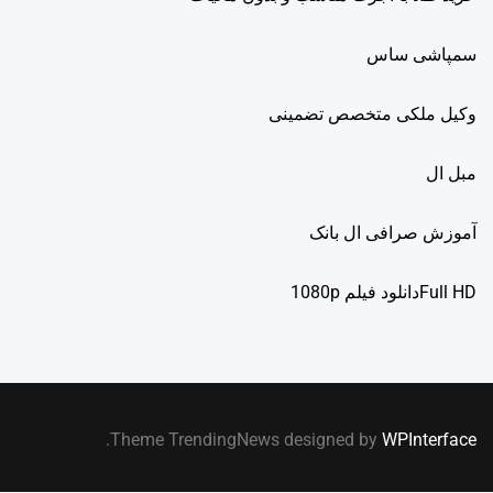
سمپاشی ساس
وکیل ملکی متخصص تضمینی
مبل ال
آموزش صرافی ال بانک
Full HDدانلود فيلم 1080p
.
Theme TrendingNews designed by
WPInterface