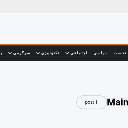
نخست
سیاسی
اجتماعی
تکنولوژی
سرگرمی
با
1 post