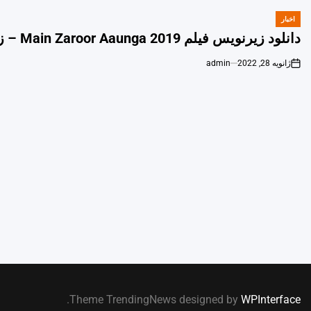
اخبار
POSTED
IN
دانلود زیرنویس فیلم Main Zaroor Aaunga 2019 – زيرنويس آبي
ژانویه 28, 2022
admin
on
.
Theme TrendingNews designed by
WPInterface