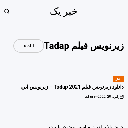
Ski
خبر یک
t
earch
Menu
conten
زیرنویس فیلم Tadap
1 post
اخبار
POSTED
IN
دانلود زیرنویس فیلم Tadap 2021 – زيرنويس آبي
ژانویه 29, 2022
admin
خرید طلا با اجرت مناسب و بدون مالیات