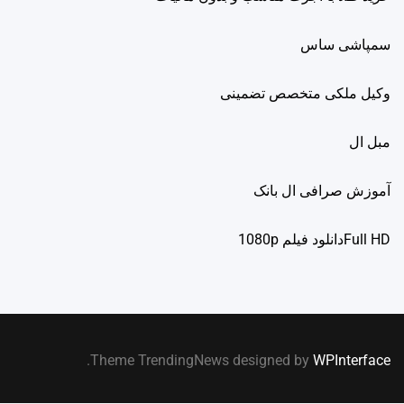
سمپاشی ساس
وکیل ملکی متخصص تضمینی
مبل ال
آموزش صرافی ال بانک
Full HDدانلود فيلم 1080p
.
Theme TrendingNews designed by
WPInterface