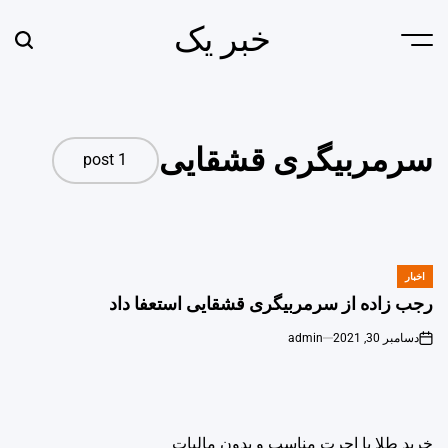
Ski
خبر یک
t
earch
Menu
conten
سرمربیگری قشقایی
1 post
اخبار
POSTED
IN
رجب زاده از سرمربیگری قشقایی استعفا داد
دسامبر 30, 2021
admin
خرید طلا با اجرت مناسب و بدون مالیات