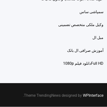
سمپاشی ساس
وکیل ملکی متخصص تضمینی
مبل ال
آموزش صرافی ال بانک
Full HDدانلود فيلم 1080p
.
Theme TrendingNews designed by
WPInterface