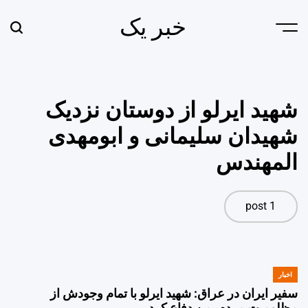
Ski
خبر یک
t
earch
Menu
conten
شهید ایرلو از دوستان نزدیک
شهیدان سلیمانی و ابومهدی
المهندس
1 post
اخبار
POSTED
IN
سفیر ایران در عراق: شهید ایرلو با تمام وجودش از
مظلومیت مردم یمن دفاع کرد