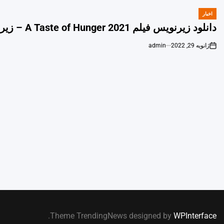
اخبار
POSTED
IN
دانلود زیرنویس فیلم A Taste of Hunger 2021 – زيرنويس آبي
ژانویه 29, 2022
admin
on
.
Theme TrendingNews designed by
WPInterface