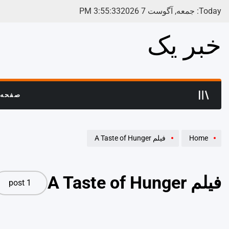
Ski
Today: جمعه, آگوست 7 2026
33
:
55
:
3
PM
t
conten
خبر یک
صفحه 
Home
فیلم A Taste of Hunger
فیلم A Taste of Hunger
1 post