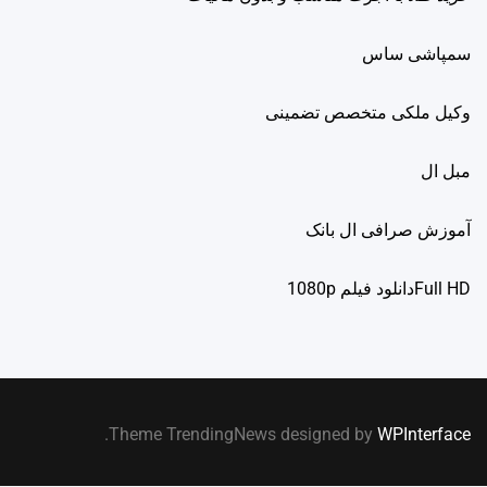
سمپاشی ساس
وکیل ملکی متخصص تضمینی
مبل ال
آموزش صرافی ال بانک
Full HDدانلود فيلم 1080p
.
Theme TrendingNews designed by
WPInterface