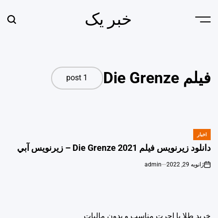
Ski
خبر یک
t
earch
Menu
conten
فیلم Die Grenze
1 post
اخبار
POSTED
IN
دانلود زیرنویس فیلم Die Grenze 2021 – زيرنويس آبي
ژانویه 29, 2022
admin
o
خرید طلا با اجرت مناسب و بدون مالیات