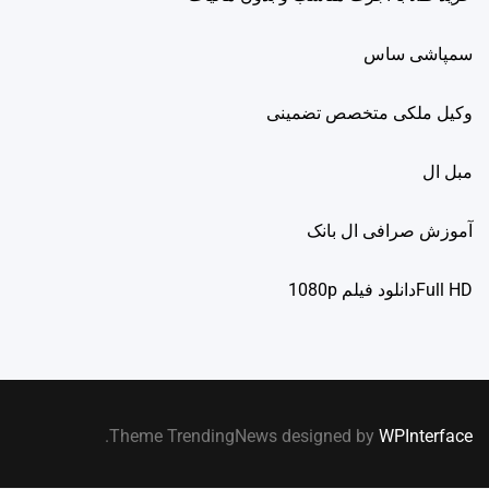
سمپاشی ساس
وکیل ملکی متخصص تضمینی
مبل ال
آموزش صرافی ال بانک
Full HDدانلود فيلم 1080p
.
Theme TrendingNews designed by
WPInterface