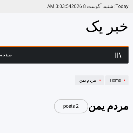
Ski
Today: شنبه, آگوست 8 2026
54
:
03
:
3
AM
t
conten
خبر یک
صفحه 
Home
مردم یمن
مردم یمن
2 posts