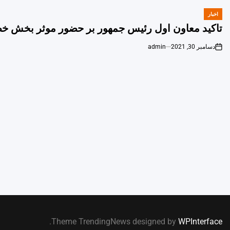
اخبار
POSTED
IN
تاکید معاون اول رئیس جمهور بر حضور موثر بخش خص
دسامبر 30, 2021
admin
on
.
Theme TrendingNews designed by
WPInterface