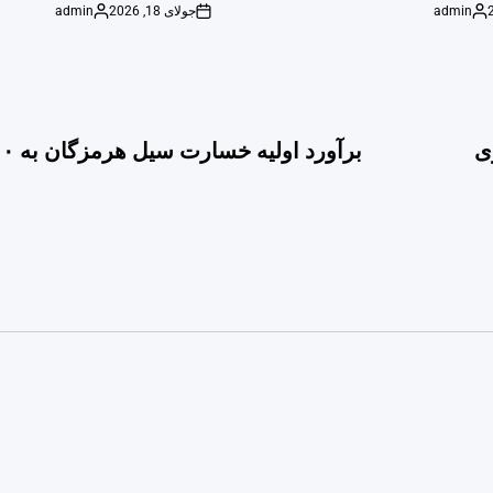
admin
جولای 18, 2026
admin
Posted
on
Posted
by
by