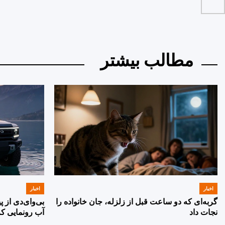
by
مطالب بیشتر
اخبار
اخبار
POSTED
POSTED
IN
IN
گربه‌ای که دو ساعت قبل از زلزله، جان خانواده را
بی‌وای‌دی از 
نجات داد
آب رونمایی کر