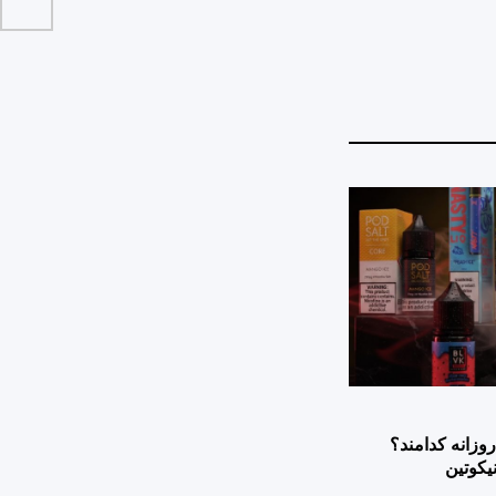
وزانه کدامند؟
یکوتین