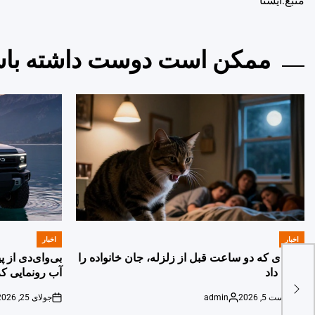
منبع:ایسنا
ممکن است دوست داشته باش
اخبار
اخبار
POSTED
POSTED
IN
IN
گربه‌ای که دو ساعت قبل از زلزله، جان خانواده را
بی‌وای‌دی از 
نجات داد
آب رونمایی کر
آگوست 5, 2026
admin
جولای 25, 2026
on
Posted
on