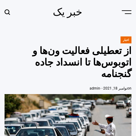
Ski
خبر یک
t
earch
Menu
conten
اخبار
POSTED
IN
از تعطیلی فعالیت ون‌ها و
اتوبوس‌ها تا انسداد جاده
گنجنامه
on
نوامبر 18, 2021
admin