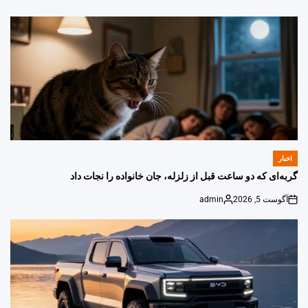
اخبار
POSTED
IN
گربه‌ای که دو ساعت قبل از زلزله، جان خانواده را نجات داد
آگوست 5, 2026
admin
Posted
on
by