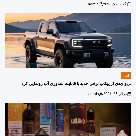
آگوست 5, 2026
admin
Posted
on
by
اخبار
POSTED
IN
بی‌وای‌دی از پیکاپ برقی جدید با قابلیت شناوری آب رونمایی کرد
جولای 25, 2026
admin
Posted
on
by