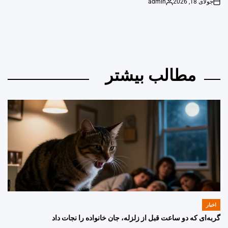
جولای 18, 2026
admin
Posted
on
by
مطالب بیشتر
اخبار
POSTED
IN
گربه‌ای که دو ساعت قبل از زلزله، جان خانواده را نجات داد