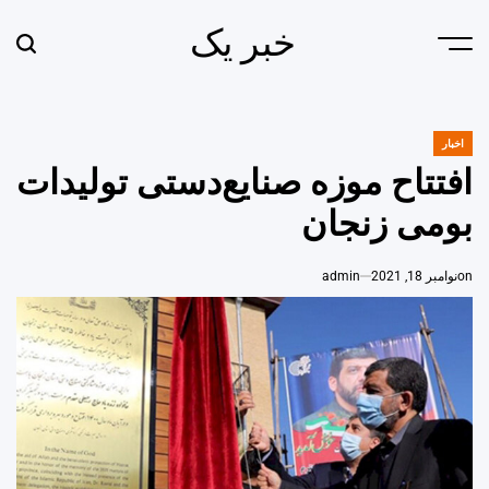
Ski
خبر یک
t
earch
Menu
conten
اخبار
POSTED
IN
افتتاح موزه صنایع‌دستی تولیدات
بومی زنجان
on
نوامبر 18, 2021
admin