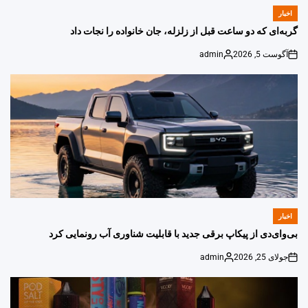
اخبار
POSTED
IN
گربه‌ای که دو ساعت قبل از زلزله، جان خانواده را نجات داد
آگوست 5, 2026
admin
Posted
on
by
اخبار
POSTED
IN
بی‌وای‌دی از پیکاپ برقی جدید با قابلیت شناوری آب رونمایی کرد
جولای 25, 2026
admin
Posted
on
by