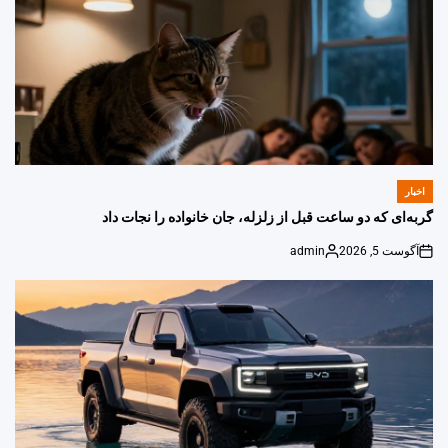
اخبار
POSTED
IN
گربه‌ای که دو ساعت قبل از زلزله، جان خانواده را نجات داد
آگوست 5, 2026
admin
Posted
on
by