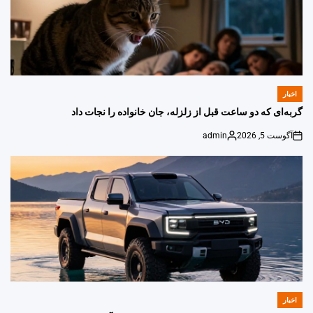
اخبار
POSTED
IN
گربه‌ای که دو ساعت قبل از زلزله، جان خانواده را نجات داد
آگوست 5, 2026
admin
Posted
on
by
اخبار
POSTED