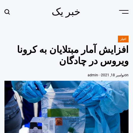
Ski
خبر یک
t
earch
Menu
conten
اخبار
POSTED
IN
افزایش آمار مبتلایان به کرونا
ویروس در چادگان
on
نوامبر 18, 2021
admin