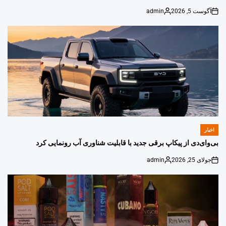
آگوست 5, 2026
admin
Posted
on
by
اخبار
POSTED
IN
بی‌وای‌دی از پیکاپ برقی جدید با قابلیت شناوری آب رونمایی کرد
جولای 25, 2026
admin
Posted
on
by