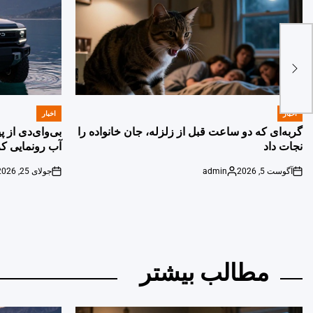
اخبار
اخبار
POSTED
POSTED
IN
IN
گربه‌ای که دو ساعت قبل از زلزله، جان خانواده را
بی‌وای‌دی از 
نجات داد
آب رونمایی کر
آگوست 5, 2026
admin
جولای 25, 2026
on
Posted
on
by
مطالب بیشتر