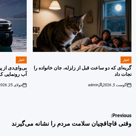
اخبار
اخبار
POSTED
POSTED
IN
IN
گربه‌ای که دو ساعت قبل از زلزله، جان خانواده را
بی‌وای‌دی از 
نجات داد
آب رونمایی کر
آگوست 5, 2026
admin
جولای 25, 2026
on
Posted
on
by
راهبری
Previous:
وقتی قاچاقچیان سلامت مردم را نشانه می‌گیرند
نوشته