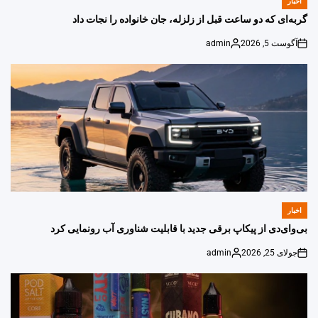
اخبار
POSTED
IN
گربه‌ای که دو ساعت قبل از زلزله، جان خانواده را نجات داد
آگوست 5, 2026
admin
Posted
on
by
اخبار
POSTED
IN
بی‌وای‌دی از پیکاپ برقی جدید با قابلیت شناوری آب رونمایی کرد
جولای 25, 2026
admin
Posted
on
by