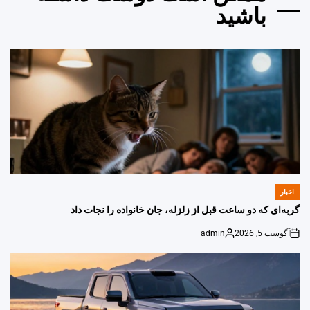
باشید
اخبار
POSTED
IN
گربه‌ای که دو ساعت قبل از زلزله، جان خانواده را نجات داد
آگوست 5, 2026
admin
Posted
on
by