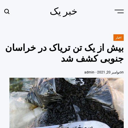
Ski
خبر یک
t
earch
Menu
conten
اخبار
POSTED
IN
بیش از یک تن تریاک در خراسان
جنوبی کشف شد
on
نوامبر 20, 2021
admin