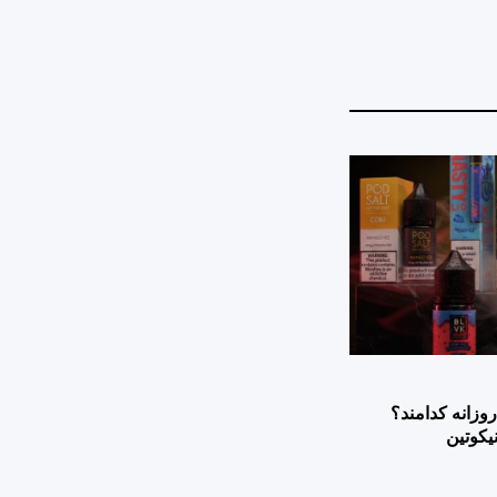
وزانه کدامند؟
یکوتین