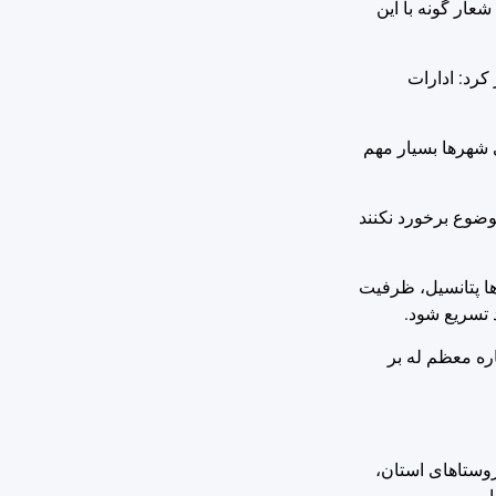
عار گونه با این
کرد: ادارات
کنترل جدی ورودی و خروجی شهرها بسیار مهم
وضوع برخورد نکنند
دام از شهرستان ها پتانسیل، ظرفیت
د تسریع شود.
 چند باره معظم له بر
روستاهای استان،