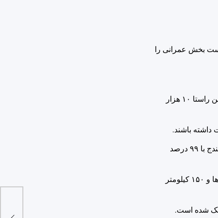
است بخش عمرانی را
معاون هماهنگی امور عمرانی استاندار کردستان بیان کرد: بنیاد مسکن استان مسئول بازسازی ۲۰ هزار واحد مسکن روستایی بوده که در این راستا ۱۰ هزار
وی به تکمیل ۲ پروژه شاخص استان نیز اشاره کرد و افزود: تحویل بیمارستان سقز به دانشگاه علوم پزشکی و تکمیل ورزشگاه ۲۲ گلان سنندج با ۹۹ درصد
معاون هماهنگی امور عمرانی استاندار کردستان، با اشاره به اهمیت ایجاد فضای سبز در استان، گفت: ۲۵۰ هکتار فضای سبز در داخل شهرها و ۱۵۰ کیلومتر
سخنگ