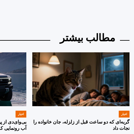
by
مطالب بیشتر
اخبار
اخبار
POSTED
POSTED
IN
IN
گربه‌ای که دو ساعت قبل از زلزله، جان خانواده را
بی‌وای‌دی از 
نجات داد
آب رونمایی کر