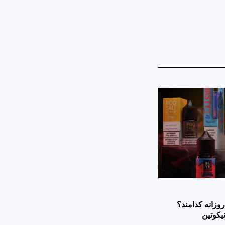
وزانه کدامند؟
یکوتین