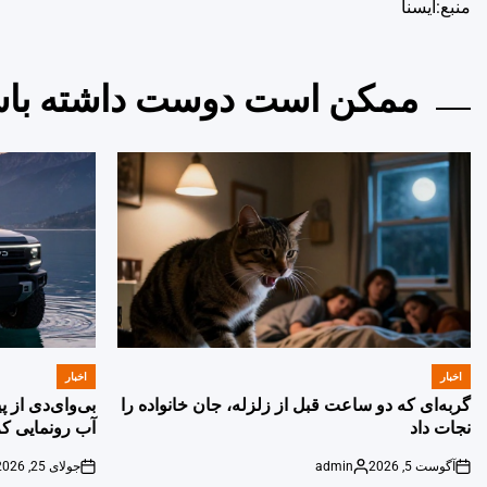
منبع:ایسنا
ممکن است دوست داشته باش
اخبار
اخبار
POSTED
POSTED
IN
IN
گربه‌ای که دو ساعت قبل از زلزله، جان خانواده را
بی‌وای‌دی از 
نجات داد
آب رونمایی کر
آگوست 5, 2026
admin
جولای 25, 2026
on
Posted
on