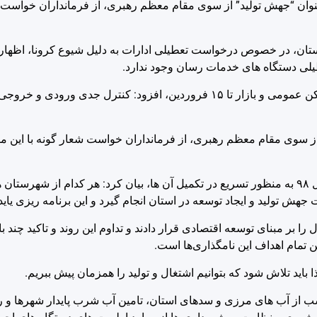
عنوان “جهش تولید” از سوی مقام معظم رهبری، از فرمانداران خواست ش
استان، در خصوص درخواست تعطیلی ادارات به دلیل شیوع کرونا، اظهار 
عطیلی دستگاه های خدمات رسان وجود ندارد.
وی ضمن تاکید بر لزوم نظارت و جدیت فرمانداری ها بر تعطیلی اماکن عمومی و بازار تا ۱۵ فروردین، افزود: 
” از سوی مقام معظم رهبری، از فرمانداران خواست شعار گونه با این م
استاندار کردستان با اشاره به اولویت بندی پروژه های استان در سال ۹۸ به منظور تسریع در تکمیل آن ها، بیان کرد: هر ک
ت جهش تولید و ایجاد توسعه در استان انجام گیرد و این برنامه ریزی یای
هبری در ۱۱ سال گذشته شعار سال را بر مبنای توسعه اقتصادی قرار دادند و تداوم این روند و تاکید
تمام اهداف این نامگذاری‌ها است.
 باید تلاش شود که بتوانیم اشتغال و تولید را همزمان پیش ببریم.
اسب از آب های مرزی و سدهای استان، تامین آب شرب پایدار شهرها و 