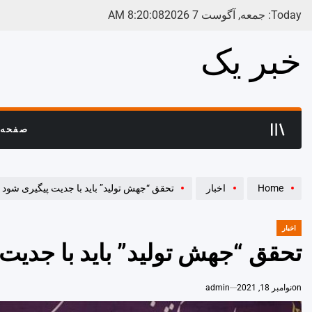
Ski
Today: جمعه, آگوست 7 2026
09
:
20
:
8
AM
t
conten
خبر یک
صفحه 
Home
اخبار
تحقق “جهش تولید” باید با جدیت پیگیری شود
اخبار
POSTED
IN
تحقق “جهش تولید” باید با جدیت
on
نوامبر 18, 2021
admin