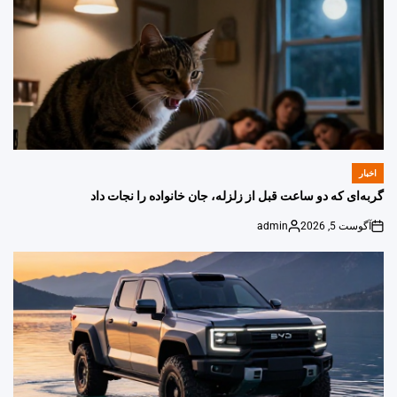
اخبار
POSTED
IN
گربه‌ای که دو ساعت قبل از زلزله، جان خانواده را نجات داد
آگوست 5, 2026
admin
Posted
on
by