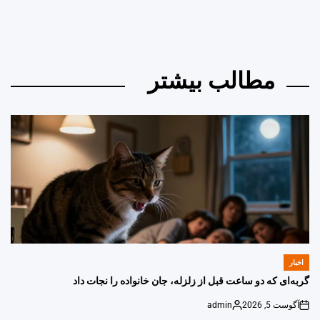
مطالب بیشتر
اخبار
POSTED
IN
گربه‌ای که دو ساعت قبل از زلزله، جان خانواده را نجات داد
آگوست 5, 2026
admin
Posted
on