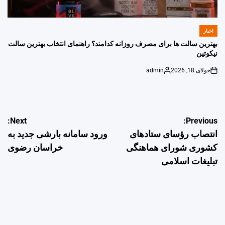
اخبار
POSTED
IN
بهترین سالت ها برای مصرف روزانه کدامند؟ راهنمای انتخاب بهترین سالت
نیکوتین
جولای 18, 2026
admin
Posted
on
by
راهبری
Next:
Previous:
انتصاب رؤسای ستادهای
ورود سامانه بارشی جدید به
نوشته
کشوری شورای هماهنگی
خراسان رضوی
تبلیغات اسلامی