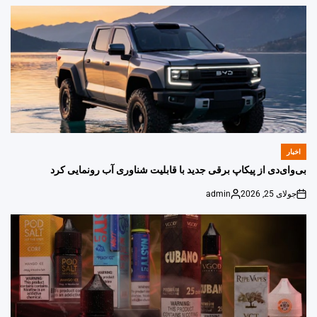
by
اخبار
POSTED
IN
بی‌وای‌دی از پیکاپ برقی جدید با قابلیت شناوری آب رونمایی کرد
جولای 25, 2026
admin
Posted
on
by