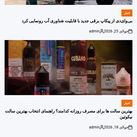
اخبار
POSTED
IN
بی‌وای‌دی از پیکاپ برقی جدید با قابلیت شناوری آب رونمایی کرد
جولای 25, 2026
admin
Posted
on
by
اخبار
POSTED
IN
بهترین سالت ها برای مصرف روزانه کدامند؟ راهنمای انتخاب بهترین سالت
نیکوتین
جولای 18, 2026
admin
Posted
on
by