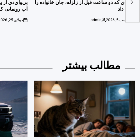
IN
IN
گربه‌ای که دو ساعت قبل از زلزله، جان خانواده را
بی‌وای‌دی از 
نجات داد
آب رونمایی کر
آگوست 5, 2026
admin
جولای 25, 2026
on
Posted
on
by
مطالب بیشتر