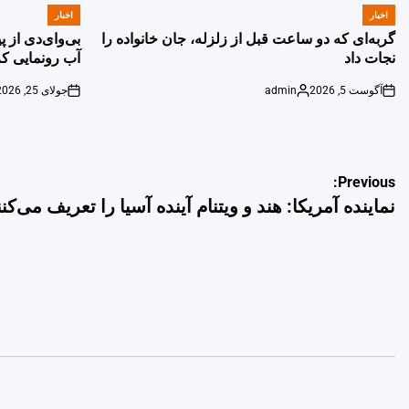
اخبار
اخبار
POSTED
POSTED
IN
IN
گربه‌ای که دو ساعت قبل از زلزله، جان خانواده را
بی‌وای‌دی از 
نجات داد
آب رونمایی کر
آگوست 5, 2026
admin
جولای 25, 2026
on
Posted
on
by
راهبری
Previous:
نماینده آمریکا: هند و ویتنام آینده آسیا را تعریف می‌کنن
نوشته