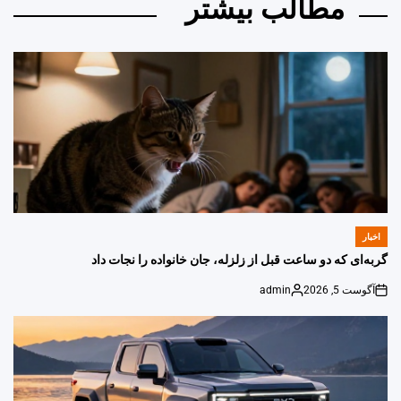
مطالب بیشتر
اخبار
POSTED
IN
گربه‌ای که دو ساعت قبل از زلزله، جان خانواده را نجات داد
آگوست 5, 2026
admin
Posted
on
by