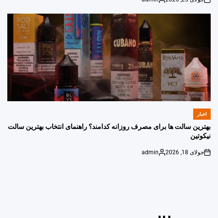
Posted
on
by
اخبار
POSTED
IN
بهترین سالت ها برای مصرف روزانه کدامند؟ راهنمای انتخاب بهترین سالت
نیکوتین
جولای 18, 2026
admin
Posted
on
by