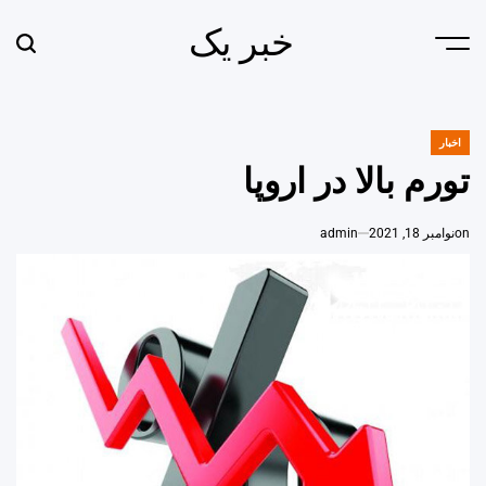
Ski
خبر یک
t
earch
Menu
conten
اخبار
POSTED
IN
تورم بالا در اروپا
on
نوامبر 18, 2021
admin