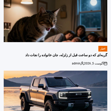
اخبار
POSTED
IN
گربه‌ای که دو ساعت قبل از زلزله، جان خانواده را نجات داد
آگوست 5, 2026
admin
Posted
on
by