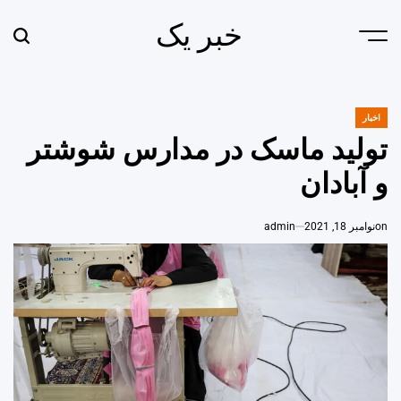
Ski
خبر یک
t
earch
Menu
conten
اخبار
POSTED
IN
تولید ماسک در مدارس شوشتر
و آبادان
on
نوامبر 18, 2021
admin