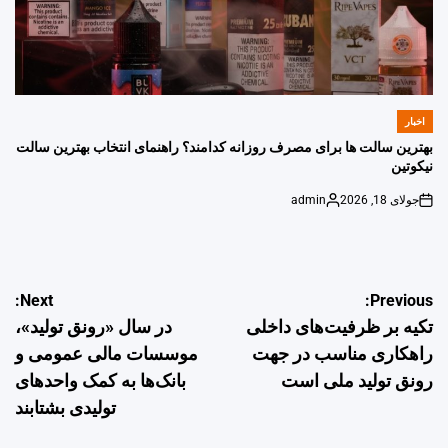
اخبار
POSTED
IN
بهترین سالت ها برای مصرف روزانه کدامند؟ راهنمای انتخاب بهترین سالت
نیکوتین
جولای 18, 2026
admin
Posted
on
by
راهبری
Next:
Previous:
تکیه بر ظرفیت‌های داخلی
در سال «رونق تولید»،
نوشته
راهکاری مناسب در جهت
موسسات مالی عمومی و
رونق تولید ملی است
بانک‌ها به کمک واحدهای
تولیدی بشتابند