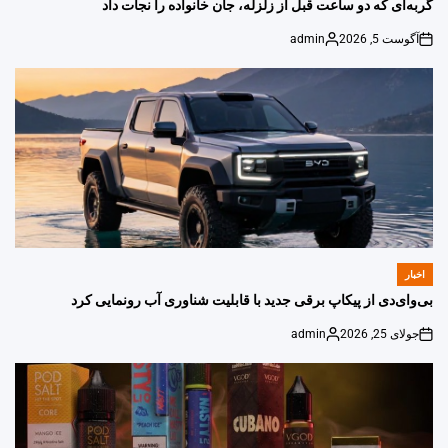
IN
گربه‌ای که دو ساعت قبل از زلزله، جان خانواده را نجات داد
آگوست 5, 2026
admin
Posted
on
by
اخبار
POSTED
IN
بی‌وای‌دی از پیکاپ برقی جدید با قابلیت شناوری آب رونمایی کرد
جولای 25, 2026
admin
Posted
on
by