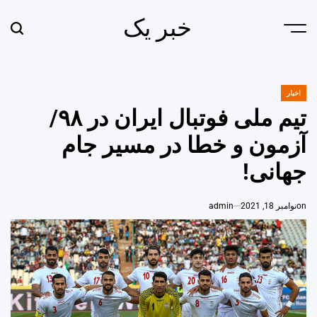
Ski
خبر یک
t
earch
Menu
conten
اخبار
POSTED
IN
تیم ملی فوتبال ایران در ۹۸/
آزمون و خطا در مسیر جام
جهانی!
on
نوامبر 18, 2021
admin