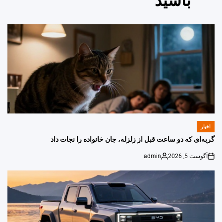
باشید
اخبار
POSTED
IN
گربه‌ای که دو ساعت قبل از زلزله، جان خانواده را نجات داد
آگوست 5, 2026
admin
Posted
on
by